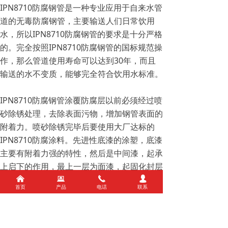
IPN8710防腐钢管是一种专业应用于自来水管
道的无毒防腐钢管，主要输送人们日常饮用
水，所以IPN8710防腐钢管的要求是十分严格
的。完全按照IPN8710防腐钢管的国标规范操
作，那么管道使用寿命可以达到30年，而且
输送的水不变质，能够完全符合饮用水标准。
IPN8710防腐钢管涂覆防腐层以前必须经过喷
砂除锈处理，去除表面污物，增加钢管表面的
附着力。喷砂除锈完毕后要使用大厂达标的
IPN8710防腐涂料。先进性底漆的涂塑，底漆
主要有附着力强的特性，然后是中间漆，起承
上启下的作用，最上一层为面漆，起固化封层
作用。
낀
뀵
끅
넙
首页
产品
电话
联系
IPN8710防腐钢管施工方便，在工厂和工地都
可施工。所以得到了广泛的应用。